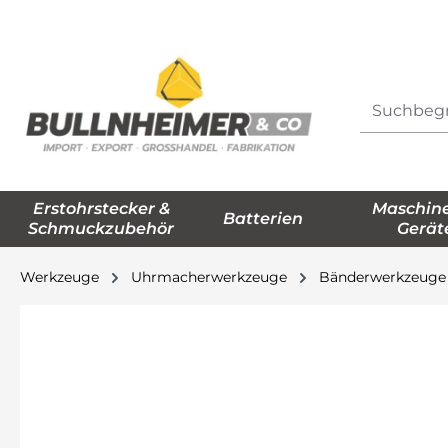
springen
Zur Hauptnavigation springen
Erstohrstecker &
Maschin
Batterien
Schmuckzubehör
Gerät
Werkzeuge
Uhrmacherwerkzeuge
Bänderwerkzeuge