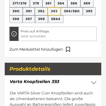
377/376
379
381
384
386
389
390
391
392
393
394/380
395
396
397
399
SR44
Preis auf Anfrage.
Jetzt anmelden
Zum Merkzettel hinzufügen
Produktdetails
Varta Knopfzellen 393
Die VARTA Silver Coin Knopfzellen sind auch
als Uhrenbatterien bekannt. Die große
Auswahl an Batteriegrößen liefert zuverlässig