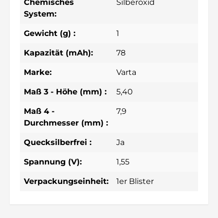
Chemisches
Silberoxid
System:
Gewicht (g) :
1
Kapazität (mAh):
78
Marke:
Varta
Maß 3 - Höhe (mm) :
5,40
Maß 4 -
7,9
Durchmesser (mm) :
Quecksilberfrei :
Ja
Spannung (V):
1,55
Verpackungseinheit:
1er Blister