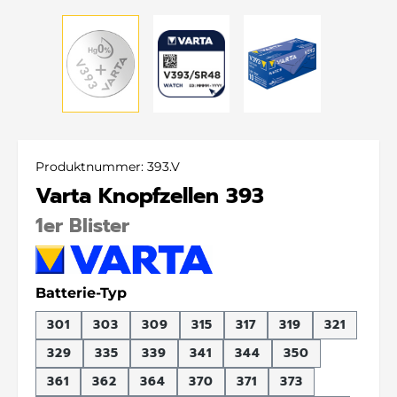
Produktnummer:
393.V
Varta Knopfzellen 393
1er Blister
auswählen
Batterie-Typ
301
303
309
315
317
319
321
329
335
339
341
344
350
361
362
364
370
371
373