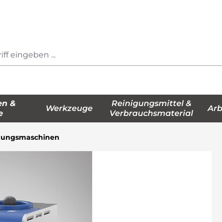
en &
Reinigungsmittel &
Werkzeuge
Arb
e
Verbrauchsmaterial
gungsmaschinen