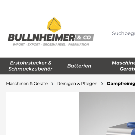
springen
Zur Hauptnavigation springen
Erstohrstecker &
Maschin
Batterien
Schmuckzubehör
Gerät
Maschinen & Geräte
Reinigen & Pflegen
Dampfreini