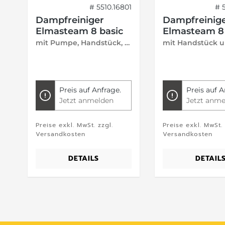
07
# 5510.16801
# 
Dampfreiniger
Dampfreinig
Elmasteam 8 basic
Elmasteam 8 
mit Pumpe, Handstück, fester Düse und Druckluftanschluss
Preis auf Anfrage.
Preis auf A
Jetzt anmelden
Jetzt anme
Preise exkl. MwSt. zzgl.
Preise exkl. MwSt. 
Versandkosten
Versandkosten
DETAILS
DETAIL