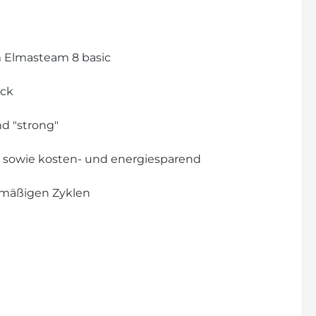
m Elmasteam 8 basic
uck
nd "strong"
sowie kosten- und energiesparend
lmäßigen Zyklen