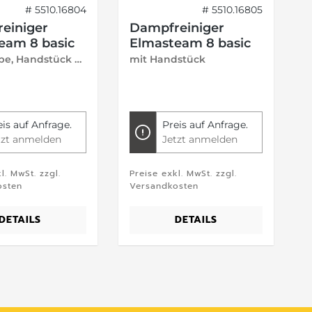
# 5510.16804
# 5510.16805
einiger
Dampfreiniger
eam 8 basic
Elmasteam 8 basic
mit Pumpe, Handstück und Druckluftanschluss
mit Handstück
m
eis auf Anfrage.
Preis auf Anfrage.
tzt anmelden
Jetzt anmelden
l. MwSt. zzgl.
Preise exkl. MwSt. zzgl.
P
osten
Versandkosten
V
DETAILS
DETAILS