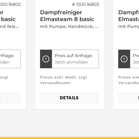
5510.16802
# 5510.16803
er
Dampfreiniger
Dampfr
basic
Elmasteam 8 basic
Elmast
mit Handstück und fester Düse
mit Pumpe, Handstück, Druckluftanschluss und Nassdampf
nfrage.
Preis auf Anfrage.
Pr
lden
Jetzt anmelden
Je
zzgl.
Preise exkl. MwSt. zzgl.
Preise exk
Versandkosten
Versandk
S
DETAILS