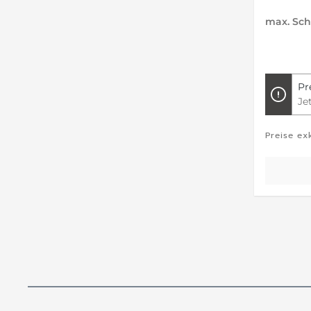
max. Sch
Pr
Je
Preise ex