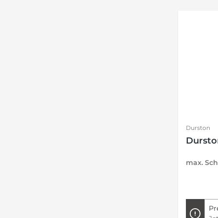
Durston
Dursto
max. Sch
Pr