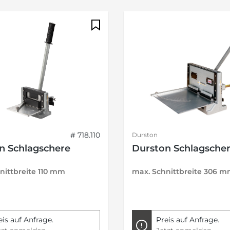
# 718.110
Durston
n Schlagschere
Durston Schlagsche
nittbreite 110 mm
max. Schnittbreite 306 
eis auf Anfrage.
Preis auf Anfrage.