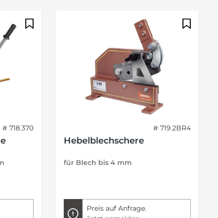
# 718.370
# 719.2BR4
re
Hebelblechschere
mm
für Blech bis 4 mm
Preis auf Anfrage.