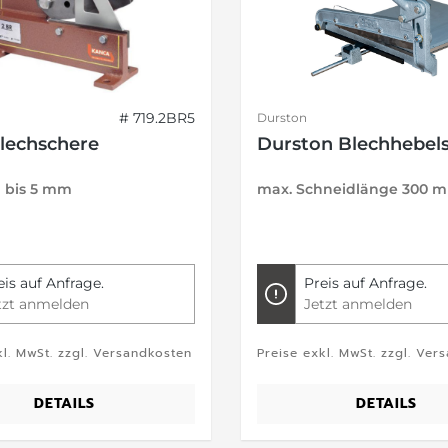
# 719.2BR5
Durston
lechschere
Durston Blechhebel
h bis 5 mm
max. Schneidlänge 300 
eis auf Anfrage.
Preis auf Anfrage.
tzt anmelden
Jetzt anmelden
kl. MwSt. zzgl. Versandkosten
Preise exkl. MwSt. zzgl. Ver
DETAILS
DETAILS