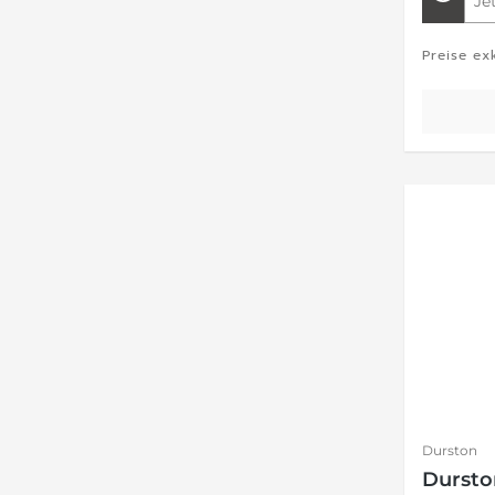
Je
Preise ex
Durston
Dursto