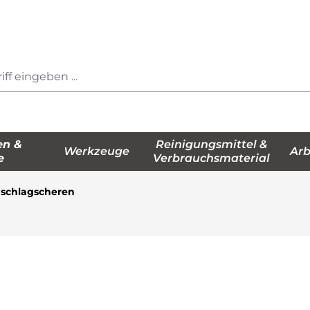
en &
Reinigungsmittel &
Werkzeuge
Arb
e
Verbrauchsmaterial
hschlagscheren