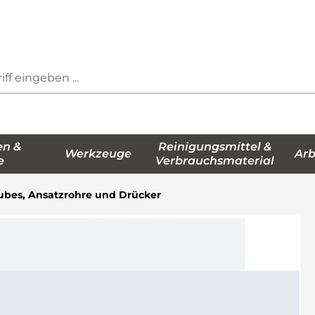
en &
Reinigungsmittel &
Werkzeuge
Arb
e
Verbrauchsmaterial
ubes, Ansatzrohre und Drücker