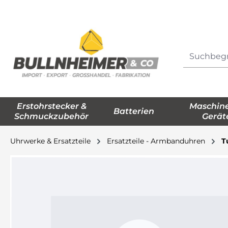
springen
Zur Hauptnavigation springen
Erstohrstecker &
Maschin
Batterien
Schmuckzubehör
Gerät
Uhrwerke & Ersatzteile
Ersatzteile - Armbanduhren
T