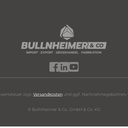
hrwertsteuer zzgl.
Versandkosten
und ggf. Nachnahmegebühren, w
© Bullnheimer & Co. GmbH & Co. KG