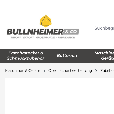
springen
Zur Hauptnavigation springen
Erstohrstecker &
Maschin
Batterien
Schmuckzubehör
Gerät
Maschinen & Geräte
Oberflächenbearbeitung
Zubehö