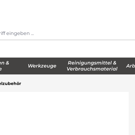
en &
Reinigungsmittel &
Werkzeuge
Arb
e
Verbrauchsmaterial
lzubehör