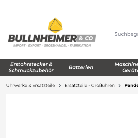
springen
Zur Hauptnavigation springen
Erstohrstecker &
Maschin
Batterien
Schmuckzubehör
Gerät
Uhrwerke & Ersatzteile
Ersatzteile - Großuhren
Pende