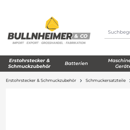
springen
Zur Hauptnavigation springen
Erstohrstecker &
Maschin
Batterien
Schmuckzubehör
Gerät
Erstohrstecker & Schmuckzubehör
Schmuckersatzteile