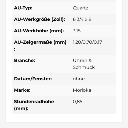
AU-Typ:
Quartz
AU-Werkgröße (Zoll):
6 3/4 x 8
AU-Werkhöhe (mm):
3,15
AU-Zeigermaße (mm)
1,20/0,70/0,17
:
Branche:
Uhren &
Schmuck
Datum/Fenster:
ohne
Marke:
Morioka
Stundenradhöhe
0,85
(mm):