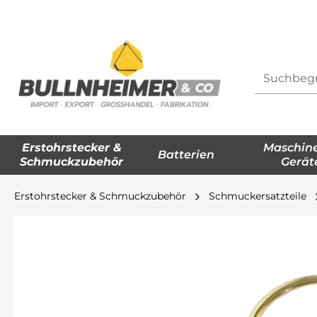
springen
Zur Hauptnavigation springen
Erstohrstecker &
Maschin
Batterien
Schmuckzubehör
Gerät
Erstohrstecker & Schmuckzubehör
Schmuckersatzteile