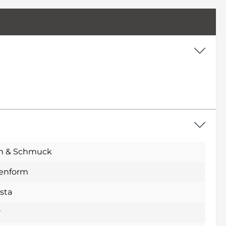
n & Schmuck
fenform
sta
r