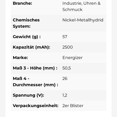
Branche:
Industrie
, Uhren &
Schmuck
Chemisches
Nickel-Metallhydrid
System:
Gewicht (g) :
57
Kapazität (mAh):
2500
Marke:
Energizer
Maß 3 - Höhe (mm) :
50,5
Maß 4 -
26
Durchmesser (mm) :
Spannung (V):
1,2
Verpackungseinheit:
2er Blister