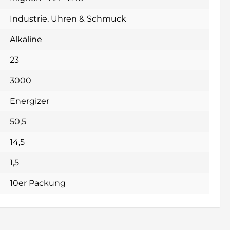
Industrie
, Uhren & Schmuck
Alkaline
23
3000
Energizer
50,5
14,5
1,5
10er Packung