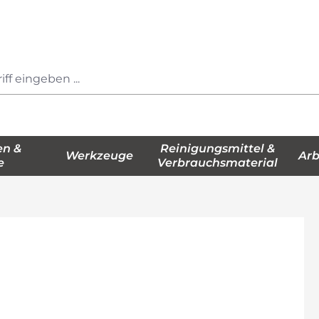
en &
Reinigungsmittel &
Werkzeuge
Arb
e
Verbrauchsmaterial