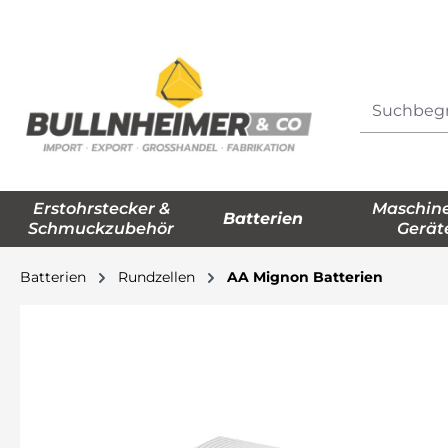
springen
Zur Hauptnavigation springen
Erstohrstecker &
Maschin
Batterien
Schmuckzubehör
Gerät
Batterien
Rundzellen
AA Mignon Batterien