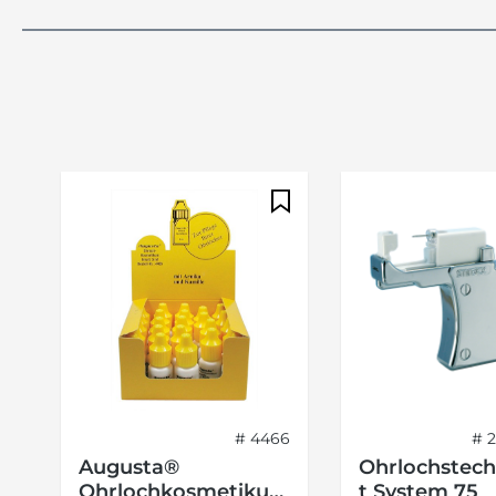
Produktgalerie überspringen
# 4466
# 2
Augusta®
Ohrlochstec
Ohrlochkosmetiku
t System 75