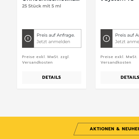
m
25 Stück mit 5 ml
Preis auf Anfrage.
Preis auf A
Jetzt anmelden
Jetzt anme
Preise exkl. MwSt. zzgl.
Preise exkl. MwSt. 
Versandkosten
Versandkosten
DETAILS
DETAIL
AKTIONEN & NEUHE