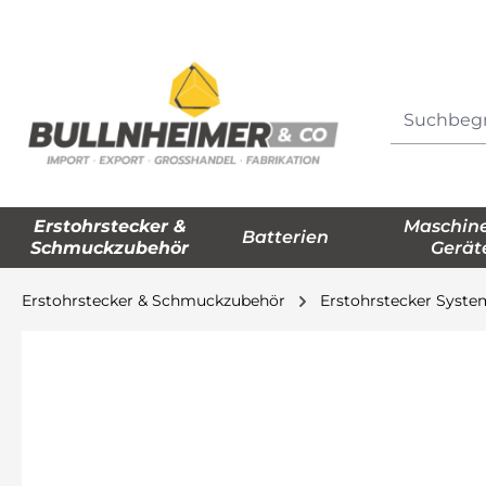
springen
Zur Hauptnavigation springen
Erstohrstecker &
Maschin
Batterien
Schmuckzubehör
Gerät
Erstohrstecker & Schmuckzubehör
Erstohrstecker Syst