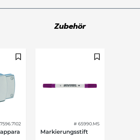
Zubehör
7596.7102
# 65990.MS
happara
Markierungsstift