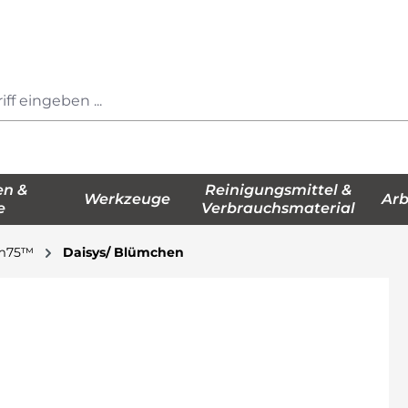
en &
Reinigungsmittel &
Werkzeuge
Arb
e
Verbrauchsmaterial
em75™
Daisys/ Blümchen