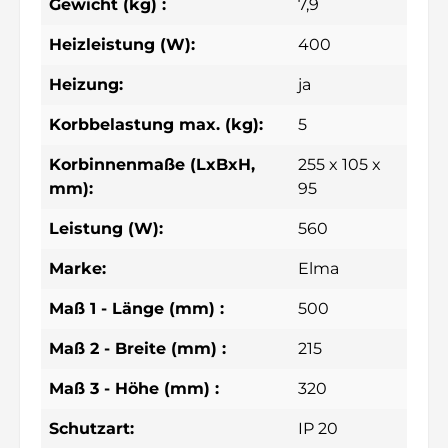
Gewicht (kg) :
7,9
Heizleistung (W):
400
Heizung:
ja
Korbbelastung max. (kg):
5
Korbinnenmaße (LxBxH,
255 x 105 x
mm):
95
Leistung (W):
560
Marke:
Elma
Maß 1 - Länge (mm) :
500
Maß 2 - Breite (mm) :
215
Maß 3 - Höhe (mm) :
320
Schutzart:
IP 20