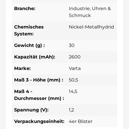
Branche:
Industrie
, Uhren &
Schmuck
Chemisches
Nickel-Metallhydrid
System:
Gewicht (g) :
30
Kapazität (mAh):
2600
Marke:
Varta
Maß 3 - Höhe (mm) :
50,5
Maß 4 -
14,5
Durchmesser (mm) :
Spannung (V):
1,2
Verpackungseinheit:
4er Blister