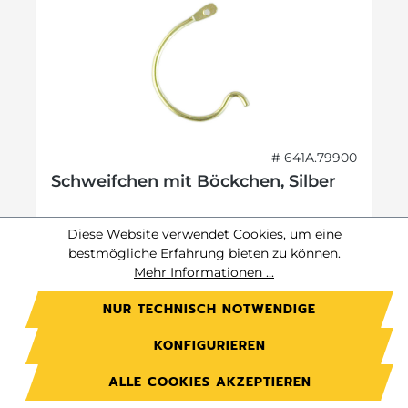
# 641A.79900
Schweifchen mit Böckchen, Silber
lose
Diese Website verwendet Cookies, um eine
bestmögliche Erfahrung bieten zu können.
Mehr Informationen ...
Preis auf Anfrage.
NUR TECHNISCH NOTWENDIGE
Jetzt anmelden
KONFIGURIEREN
Preise exkl. MwSt. zzgl. Versandkosten
ALLE COOKIES AKZEPTIEREN