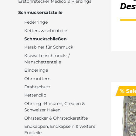
Erstohrstecker Medico & Piercings
Des
Schmuckersatzteile
Federringe
Kettenzwischenteile
Schmuckschließen
Karabiner für Schmuck
Krawattenschmuck- /
Manschettenteile
Binderinge
Ohrmuttern
Drahtschutz
% Sal
Kettenclip
Ohrring -Brisuren, Creolen &
Schweizer Haken
Ohrstecker & Ohrsteckerstifte
Endkappen, Endkapseln & weitere
Endteile