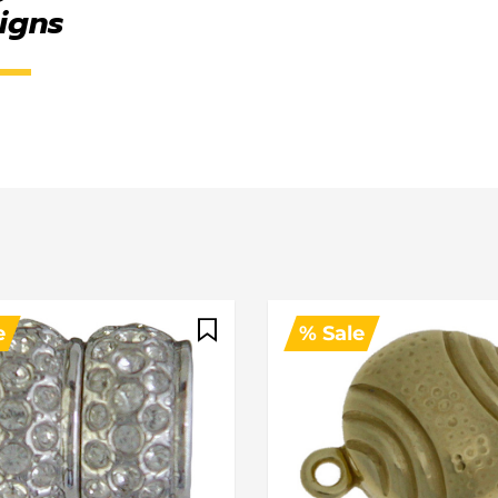
igns
e
% Sale