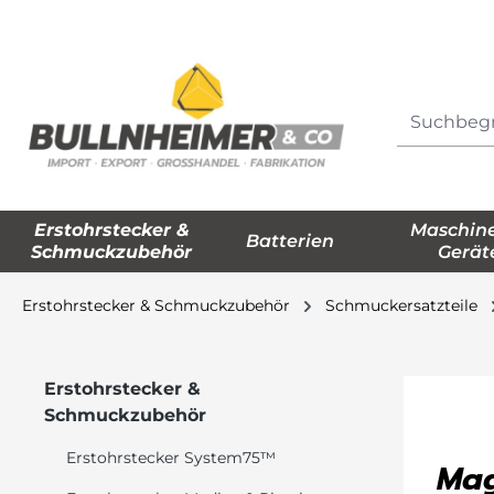
springen
Zur Hauptnavigation springen
Erstohrstecker &
Maschin
Batterien
Schmuckzubehör
Gerät
Erstohrstecker & Schmuckzubehör
Schmuckersatzteile
Erstohrstecker &
Schmuckzubehör
Erstohrstecker System75™
Mag