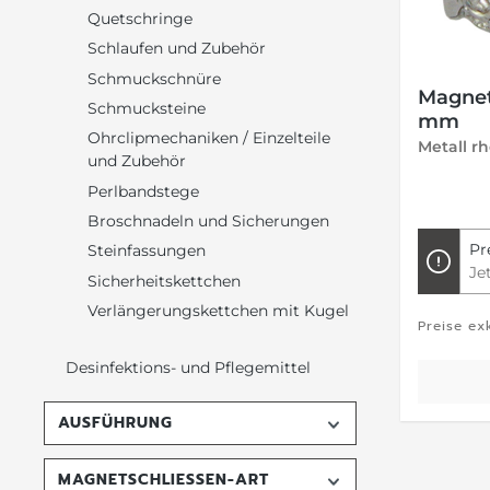
Quetschringe
Schlaufen und Zubehör
Schmuckschnüre
Magnet
Schmucksteine
mm
Ohrclipmechaniken / Einzelteile
und Zubehör
Perlbandstege
Broschnadeln und Sicherungen
Pr
Steinfassungen
Je
Sicherheitskettchen
Verlängerungskettchen mit Kugel
Preise ex
Desinfektions- und Pflegemittel
AUSFÜHRUNG
MAGNETSCHLIESSEN-ART