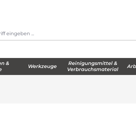
en &
Reinigungsmittel &
Werkzeuge
Arb
e
Verbrauchsmaterial