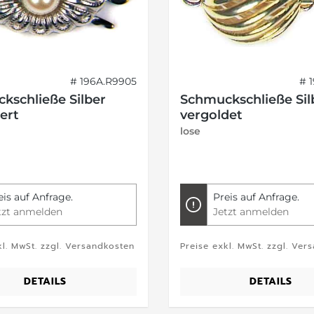
# 196A.R9905
# 
kschließe Silber
Schmuckschließe Sil
ert
vergoldet
lose
eis auf Anfrage.
Preis auf Anfrage.
tzt anmelden
Jetzt anmelden
kl. MwSt. zzgl. Versandkosten
Preise exkl. MwSt. zzgl. Ver
DETAILS
DETAILS