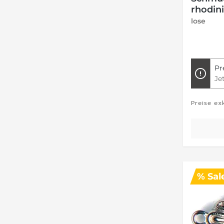
rhodini
lose
Pr
Je
Preise ex
% Sal