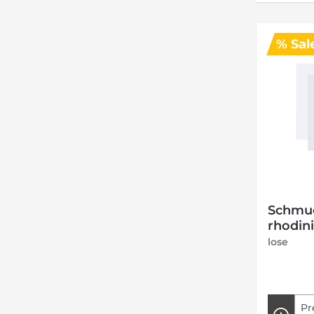
% Sal
Schmuc
rhodini
lose
Pr