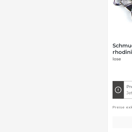
Schmuc
rhodini
lose
Pr
Je
Preise ex