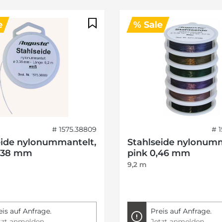
e
% Sale
# 1575.38809
# 
eide nylonummantelt,
Stahlseide nylonumm
,38 mm
pink 0,46 mm
9,2 m
eis auf Anfrage.
Preis auf Anfrage.
tzt anmelden
Jetzt anmelden