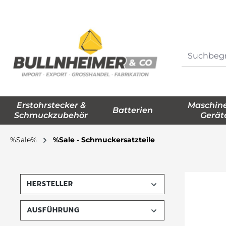
springen
Zur Hauptnavigation springen
Erstohrstecker &
Maschin
Batterien
Schmuckzubehör
Gerät
%Sale%
%Sale - Schmuckersatzteile
HERSTELLER
AUSFÜHRUNG