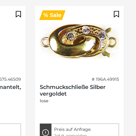
% Sale
1575.46509
# 196A.49915
antelt,
Schmuckschließe Silber
vergoldet
lose
Preis auf Anfrage.
Jetzt anmelden