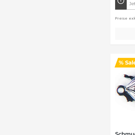
Je
Preise ex
% Sal
Schmuc