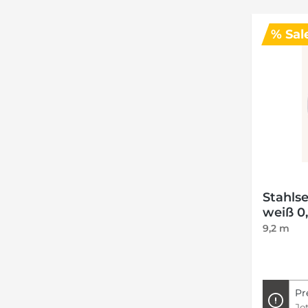
% Sal
Stahls
weiß 0
9,2 m
Pr
Je