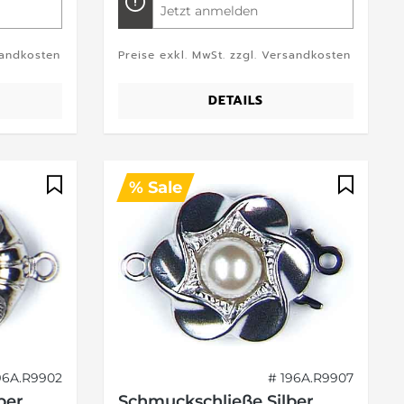
Jetzt anmelden
sandkosten
Preise exkl. MwSt. zzgl. Versandkosten
DETAILS
% Sale
96A.R9902
# 196A.R9907
ber
Schmuckschließe Silber