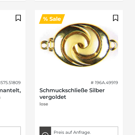
% Sale
1575.51809
# 196A.49919
antelt,
Schmuckschließe Silber
m
vergoldet
lose
Preis auf Anfrage.