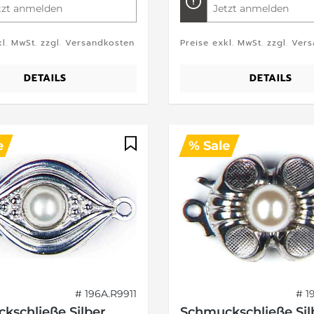
tzt anmelden
Jetzt anmelden
kl. MwSt. zzgl. Versandkosten
Preise exkl. MwSt. zzgl. Ver
DETAILS
DETAILS
e
% Sale
# 196A.R9911
# 1
kschließe Silber
Schmuckschließe Sil