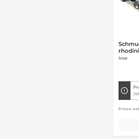
Schmuc
rhodini
lose
Pr
Je
Preise ex