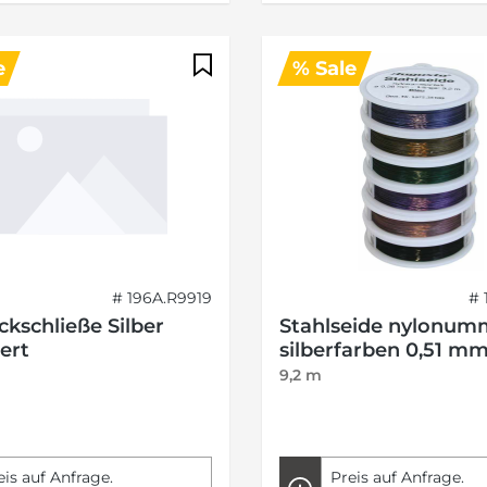
e
% Sale
# 196A.R9919
# 
kschließe Silber
Stahlseide nylonumm
ert
silberfarben 0,51 m
9,2 m
eis auf Anfrage.
Preis auf Anfrage.