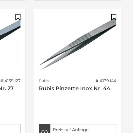
# 4139.I27
# 4139.I44
Rubis
Nr. 27
Rubis Pinzette Inox Nr. 44
Preis auf Anfrage.