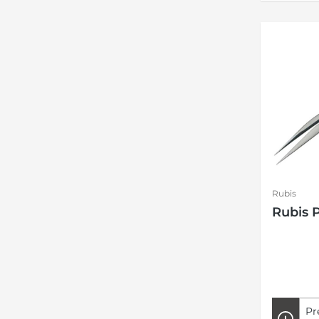
Rubis
Rubis P
Pr