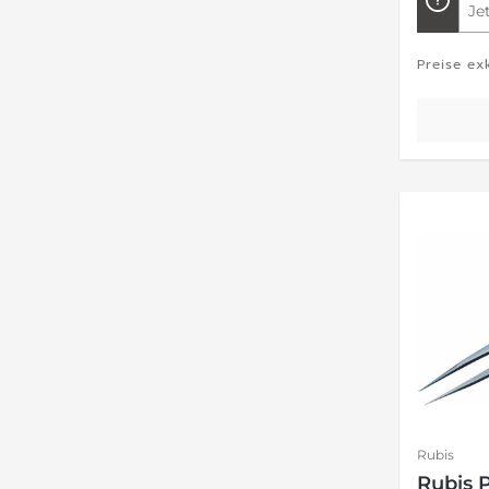
Je
Preise ex
Rubis
Rubis P