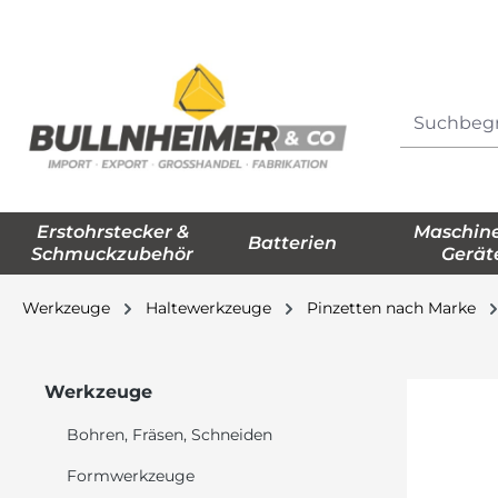
springen
Zur Hauptnavigation springen
Erstohrstecker &
Maschin
Batterien
Schmuckzubehör
Gerät
Werkzeuge
Haltewerkzeuge
Pinzetten nach Marke
Werkzeuge
Bohren, Fräsen, Schneiden
Formwerkzeuge