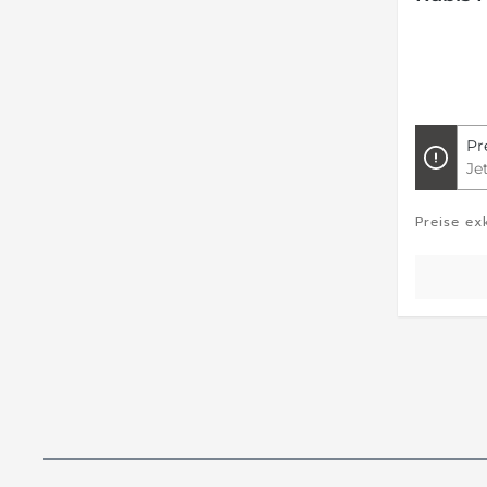
Pr
Je
Preise ex