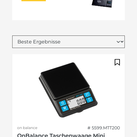
# 5599.MTT200
on balance
OnBalance Taschenwaage Mini