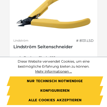
# 8131.LSD
Lindström
Lindström Seitenschneider
ovale Backen, Flush, 108 mm
Diese Website verwendet Cookies, um eine
bestmögliche Erfahrung bieten zu können.
Mehr Informationen ...
Preis auf Anfrage.
NUR TECHNISCH NOTWENDIGE
Jetzt anmelden
KONFIGURIEREN
Preise exkl. MwSt. zzgl. Versandkosten
ALLE COOKIES AKZEPTIEREN