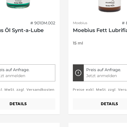
# 9010M.002
# 
Moebius
s Öl Synt-a-Lube
Moebius Fett Lubrifi
15 ml
eis auf Anfrage.
Preis auf Anfrage.
tzt anmelden
Jetzt anmelden
kl. MwSt. zzgl. Versandkosten
Preise exkl. MwSt. zzgl. Ver
DETAILS
DETAILS