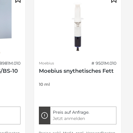
8981M.010
# 9501M.010
Moebius
/BS-10
Moebius snythetisches Fett
10 ml
Preis auf Anfrage.
Jetzt anmelden