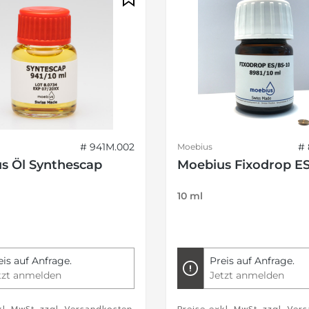
# 941M.002
# 
Moebius
s Öl Synthescap
Moebius Fixodrop ES
10 ml
eis auf Anfrage.
Preis auf Anfrage.
tzt anmelden
Jetzt anmelden