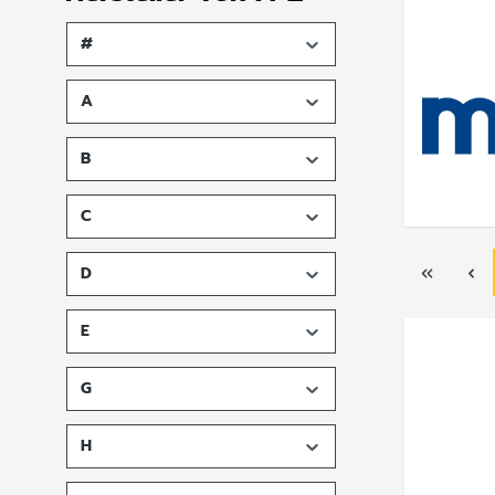
#
A
B
C
D
E
G
H