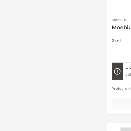
Moebius
Moebiu
2 ml
Pr
Je
Preise ex