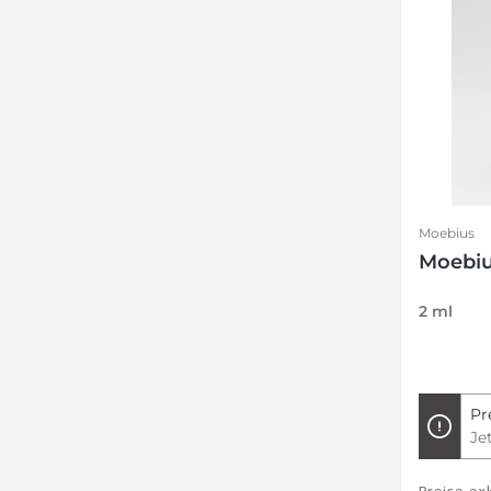
Moebius
Moebiu
2 ml
Pr
Je