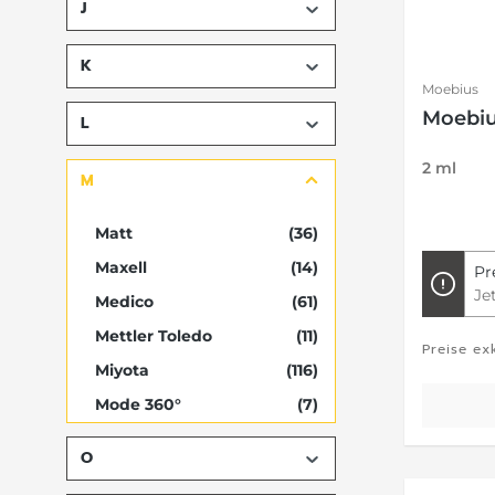
J
K
Moebius
Moebiu
L
2 ml
M
Matt
(36)
Maxell
(14)
Pr
Je
Medico
(61)
Mettler Toledo
(11)
Preise ex
Miyota
(116)
Mode 360°
(7)
Moebius
(56)
O
Morioka
(12)