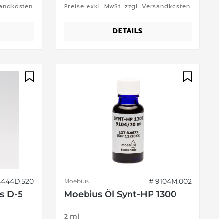
sandkosten
Preise exkl. MwSt. zzgl. Versandkosten
DETAILS
4444D.520
# 9104M.002
Moebius
s D-5
Moebius Öl Synt-HP 1300
2 ml