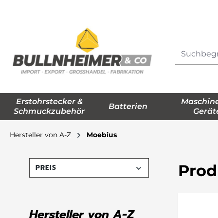
springen
Zur Hauptnavigation springen
Erstohrstecker &
Maschin
Batterien
Schmuckzubehör
Gerät
Hersteller von A-Z
Moebius
Prod
PREIS
Hersteller von A-Z