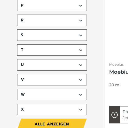
MTE
(14)
P
R
S
T
U
Moebius
Moebiu
V
20 ml
W
X
Pr
Je
ALLE ANZEIGEN