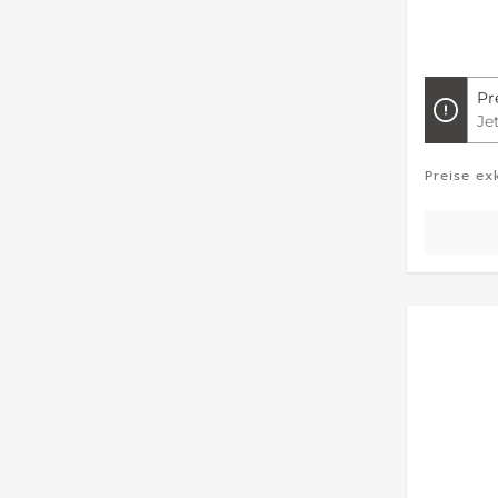
Pr
Je
Preise ex