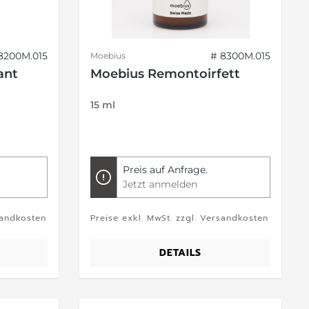
8200M.015
# 8300M.015
Moebius
ant
Moebius Remontoirfett
15 ml
Preis auf Anfrage.
Jetzt anmelden
sandkosten
Preise exkl. MwSt. zzgl. Versandkosten
DETAILS