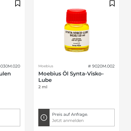
8030M.020
# 9020M.002
Moebius
ulen
Moebius Öl Synta-Visko-
Lube
2 ml
Preis auf Anfrage.
Jetzt anmelden